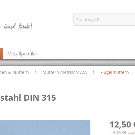
Metallprofile
ben & Muttern
Muttern metrisch V2A
Flügelmuttern
stahl DIN 315
12,50 
inkl. MwSt.
zzg