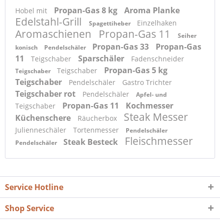
Propan-Gas 8 kg
Aroma Planke
Hobel mit
Edelstahl-Grill
Einzelhaken
Spagettiheber
Aromaschienen
Propan-Gas 11
Seiher
Propan-Gas 33
Propan-Gas
konisch
Pendelschäler
11
Sparschäler
Teigschaber
Fadenschneider
Propan-Gas 5 kg
Teigschaber
Teigschaber
Teigschaber
Pendelschäler
Gastro Trichter
Teigschaber rot
Pendelschäler
Apfel- und
Propan-Gas 11
Kochmesser
Teigschaber
Steak Messer
Küchenschere
Räucherbox
Julienneschäler
Tortenmesser
Pendelschäler
Fleischmesser
Steak Besteck
Pendelschäler
Service Hotline
Shop Service