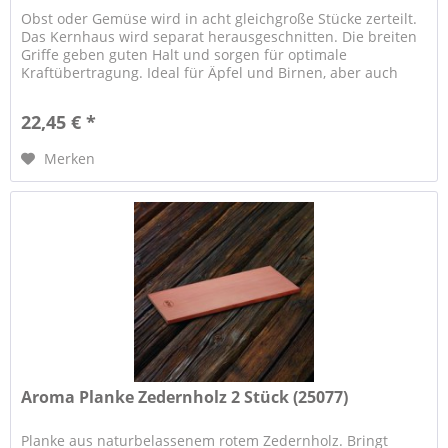
Obst oder Gemüse wird in acht gleichgroße Stücke zerteilt.
Das Kernhaus wird separat herausgeschnitten. Die breiten
Griffe geben guten Halt und sorgen für optimale
Kraftübertragung. Ideal für Äpfel und Birnen, aber auch
Kartoffeln. ....
22,45 € *
Merken
Aroma Planke Zedernholz 2 Stück (25077)
Planke aus naturbelassenem rotem Zedernholz. Bringt