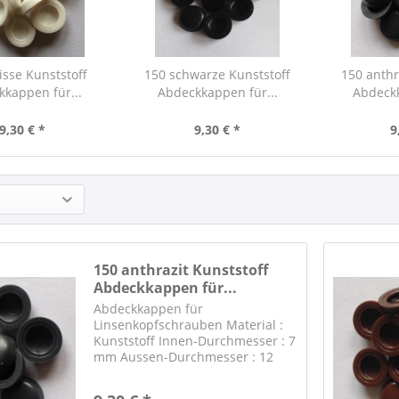
isse Kunststoff
150 schwarze Kunststoff
150 anthr
kappen für...
Abdeckkappen für...
Abdeckk
9,30 € *
9,30 € *
9
150 anthrazit Kunststoff
Abdeckkappen für...
Abdeckkappen für
Linsenkopfschrauben Material :
Kunststoff Innen-Durchmesser : 7
mm Aussen-Durchmesser : 12
mm Farbe : antrazit RAL 7016
Passende Edelstahl-