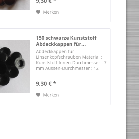
9,30 € *
Blechschrauben bieten wir
separat an. Suchbegriff
Merken
"Blechschrauben" .
150 schwarze Kunststoff
Abdeckkappen für...
Abdeckkappen für
Linsenkopfschrauben Material :
Kunststoff Innen-Durchmesser : 7
mm Aussen-Durchmesser : 12
mm Farbe : schwarz RAL 9005
Passende Edelstahl-
9,30 € *
Blechschrauben bieten wir
separat an. Suchbegriff
Merken
"Blechschrauben" .