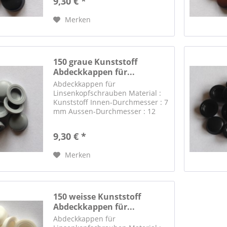
9,30 € *
Blechschrauben bieten wir
separat an. Suchbegriff
Merken
"Blechschrauben" .
150 graue Kunststoff
Abdeckkappen für...
Abdeckkappen für
Linsenkopfschrauben Material :
Kunststoff Innen-Durchmesser : 7
mm Aussen-Durchmesser : 12
mm Farbe : grau RAL 7001
Passende Edelstahl-
9,30 € *
Blechschrauben bieten wir
separat an. Suchbegriff
Merken
"Blechschrauben" .
150 weisse Kunststoff
Abdeckkappen für...
Abdeckkappen für