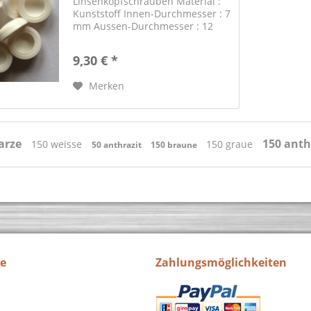
Linsenkopfschrauben Material :
Kunststoff Innen-Durchmesser : 7
mm Aussen-Durchmesser : 12
mm Farbe : weiss RAL 9010
Passende Edelstahl-
9,30 € *
Blechschrauben bieten wir
separat an. Suchbegriff
Merken
"Blechschrauben" .
arze
150 anth
150 weisse
150 graue
50 anthrazit
150 braune
ce
Zahlungsmöglichkeiten