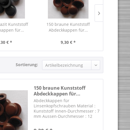
azit Kunststoff
150 braune Kunststoff
150 graue
appen für...
Abdeckkappen für...
Abdeckka
,30 € *
9,30 € *
9,
Sortierung:
150 braune Kunststoff
Abdeckkappen für...
Abdeckkappen für
Linsenkopfschrauben Material :
Kunststoff Innen-Durchmesser : 7
mm Aussen-Durchmesser : 12
mm Farbe : braun RAL 8016
Passende Edelstahl-