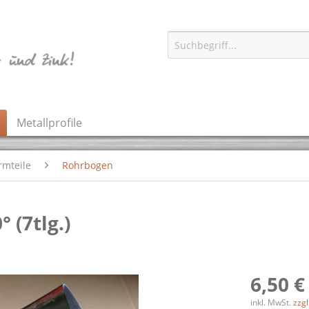
Metallprofile
rmteile
Rohrbogen
 (7tlg.)
6,50 €
inkl. MwSt.
zzg